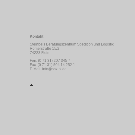
Kontakt:
Steinbeis Beratungszentrum Spedition und Logistik
Römerstraße 15/2
74223 Flein
Fon: (0 71 31) 207 345 7
Fax: (0 71 31) 504 14 252 1
E-Mail: info@sbz-sl.de